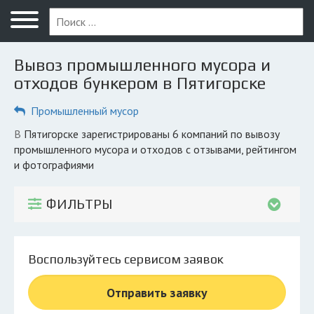
Меню
Главная
Вывоз промышленного мусора и
Вопрос юристу
отходов бункером в Пятигорске
Пятигорск
Промышленный мусор
ПОЛЬЗОВАТЕЛЯМ
в Пятигорске зарегистрированы 6 компаний по вывозу
промышленного мусора и отходов с отзывами, рейтингом
Компании
и фотографиями
Экоблог
ФИЛЬТРЫ
КОМПАНИЯМ
Личный кабинет
Воспользуйтесь сервисом заявок
© 2026 Все права защищены
Отправить заявку