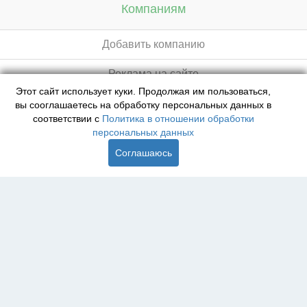
Компаниям
Добавить компанию
Реклама на сайте
Этот сайт использует куки. Продолжая им пользоваться,
вы сооглашаетесь на обработку персональных данных в
соответствии с
Политика в отношении обработки
База данных сайта vyvoz.org является интеллектуальной
персональных данных
собственностью ООО «Профит» и охраняется законом.
Соглашаюсь
Главная
Вопрос юристу
Пятигорск
Пользователям
Компании
Вывоз
Утилизация
Пункты приема