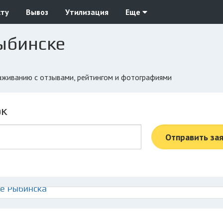
сту
Вывоз
Утилизация
Еще
ыбинске
раживанию с отзывами, рейтингом и фотографиями
ок
Отправить за
е Рыбинска