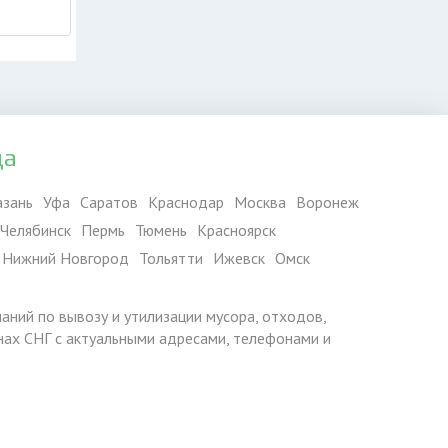
да
азань
Уфа
Саратов
Краснодар
Москва
Воронеж
Челябинск
Пермь
Тюмень
Красноярск
Нижний Новгород
Тольятти
Ижевск
Омск
паний по вывозу и утилизации мусора, отходов,
ранах СНГ с актуальными адресами, телефонами и