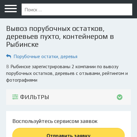
Меню
Главная
Вывоз порубочных остатков,
Вопрос юристу
деревьев пухто, контейнером в
Рыбинске
Рыбинск
Порубочные остатки, деревья
ПОЛЬЗОВАТЕЛЯМ
Компании
в Рыбинске зарегистрированы 2 компании по вывозу
порубочных остатков, деревьев с отзывами, рейтингом и
Экоблог
фотографиями
КОМПАНИЯМ
ФИЛЬТРЫ
Личный кабинет
© 2026 Все права защищены
Воспользуйтесь сервисом заявок
Отправить заявку