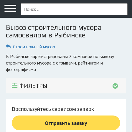
Меню
Главная
Вывоз строительного мусора
Вопрос юристу
самосвалом в Рыбинске
Рыбинск
Строительный мусор
ПОЛЬЗОВАТЕЛЯМ
в Рыбинске зарегистрированы 2 компании по вывозу
строительного мусора с отзывами, рейтингом и
Компании
фотографиями
Экоблог
ФИЛЬТРЫ
КОМПАНИЯМ
Личный кабинет
Воспользуйтесь сервисом заявок
© 2026 Все права защищены
Отправить заявку