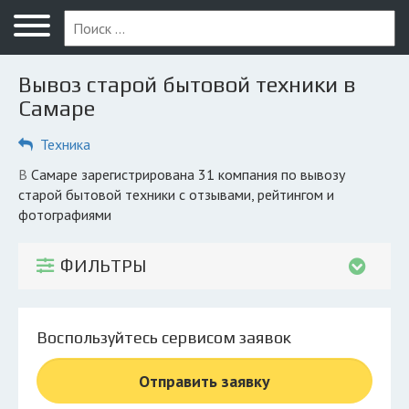
Меню
Главная
Вывоз старой бытовой техники в
Вопрос юристу
Самаре
Самара
Техника
ПОЛЬЗОВАТЕЛЯМ
в Самаре зарегистрирована 31 компания по вывозу
старой бытовой техники с отзывами, рейтингом и
Компании
фотографиями
Экоблог
ФИЛЬТРЫ
КОМПАНИЯМ
Личный кабинет
Воспользуйтесь сервисом заявок
© 2026 Все права защищены
Отправить заявку