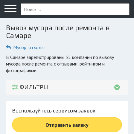
Меню
Главная
Вывоз мусора после ремонта в
Вопрос юристу
Самаре
Самара
Мусор, отходы
ПОЛЬЗОВАТЕЛЯМ
в Самаре зарегистрированы 55 компаний по вывозу
мусора после ремонта с отзывами, рейтингом и
Компании
фотографиями
Экоблог
ФИЛЬТРЫ
КОМПАНИЯМ
Личный кабинет
Воспользуйтесь сервисом заявок
© 2026 Все права защищены
Отправить заявку