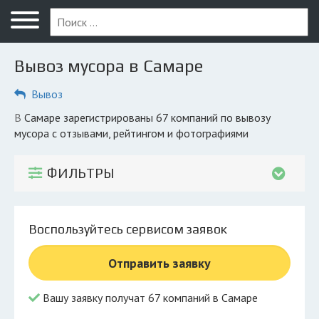
Меню
Главная
Вывоз мусора в Самаре
Вопрос юристу
Вывоз
Самара
в Самаре зарегистрированы 67 компаний по вывозу
ПОЛЬЗОВАТЕЛЯМ
мусора с отзывами, рейтингом и фотографиями
Компании
ФИЛЬТРЫ
Экоблог
КОМПАНИЯМ
Воспользуйтесь сервисом заявок
Личный кабинет
Отправить заявку
© 2026 Все права защищены
Вашу заявку получат 67 компаний в Самаре