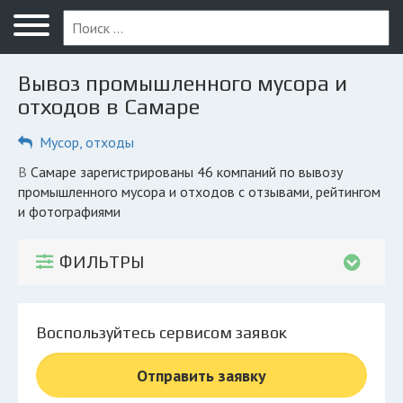
Меню
Главная
Вывоз промышленного мусора и
Вопрос юристу
отходов в Самаре
Самара
Мусор, отходы
ПОЛЬЗОВАТЕЛЯМ
в Самаре зарегистрированы 46 компаний по вывозу
промышленного мусора и отходов с отзывами, рейтингом
Компании
и фотографиями
Экоблог
ФИЛЬТРЫ
КОМПАНИЯМ
Личный кабинет
Воспользуйтесь сервисом заявок
© 2026 Все права защищены
Отправить заявку