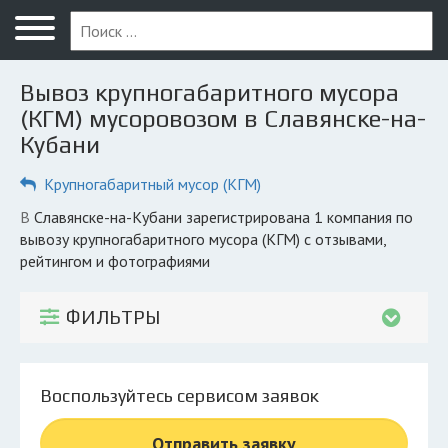
Меню
Главная
Вывоз крупногабаритного мусора
Вопрос юристу
(КГМ) мусоровозом в Славянске-на-
Кубани
Славянск-на-Кубани
Крупногабаритный мусор (КГМ)
ПОЛЬЗОВАТЕЛЯМ
Компании
в Славянске-на-Кубани зарегистрирована 1 компания по
вывозу крупногабаритного мусора (КГМ) с отзывами,
Экоблог
рейтингом и фотографиями
КОМПАНИЯМ
ФИЛЬТРЫ
Личный кабинет
© 2026 Все права защищены
Воспользуйтесь сервисом заявок
Отправить заявку