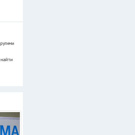
другими
 найти