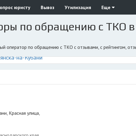
опрос юристу
Вывоз
Утилизация
Еще
оры по обращению с ТКО в
ьный оператор по обращению с ТКО с отзывами, с рейтингом, от
янска-на-Кубани
ани, Красная улица,
аснодарского края