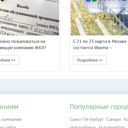
ожно пожаловаться на
C 21 по 23 марта в Москве
ляющую компанию ЖКХ?
состоится Wasma –
международная выставка
оборудования для обращен
обнее >>
Подробнее >>
отходами.
аниям
Популярные горо
ь компанию
Санкт-Петербург
Самара
К
на сайте
Новосибирск
Екатеринбург