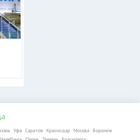
ия с
да
азань
Уфа
Саратов
Краснодар
Москва
Воронеж
Челябинск
Пермь
Тюмень
Красноярск