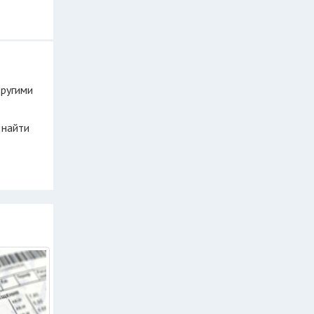
другими
 найти