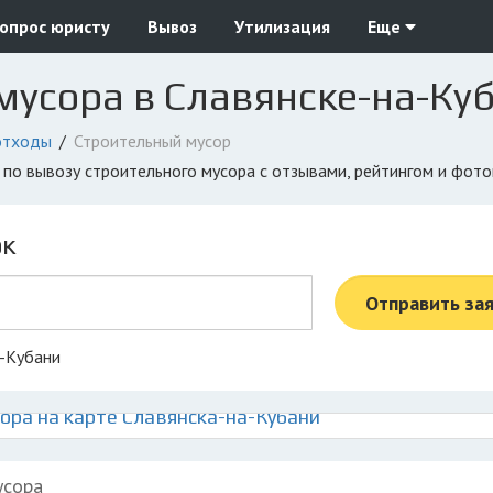
опрос юристу
Вывоз
Утилизация
Еще
мусора в Славянске-на-Ку
отходы
Строительный мусор
и по вывозу строительного мусора с отзывами, рейтингом и фот
ок
Отправить за
а-Кубани
ора на карте Славянска-на-Кубани
усора