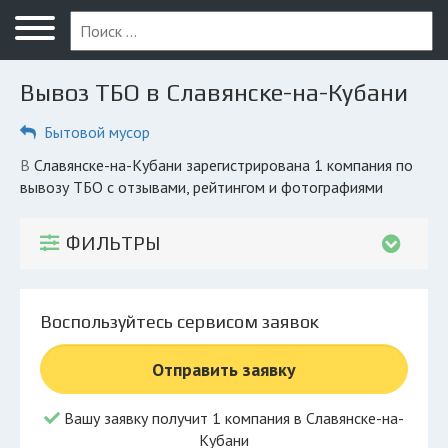
Меню
Главная
Вывоз ТБО в Славянске-на-Кубани
Вопрос юристу
Бытовой мусор
Славянск-на-Кубани
в Славянске-на-Кубани зарегистрирована 1 компания по
ПОЛЬЗОВАТЕЛЯМ
вывозу ТБО с отзывами, рейтингом и фотографиями
Компании
ФИЛЬТРЫ
Экоблог
КОМПАНИЯМ
Воспользуйтесь сервисом заявок
Личный кабинет
Отправить заявку
© 2026 Все права защищены
Вашу заявку получит 1 компания в Славянске-на-
Кубани