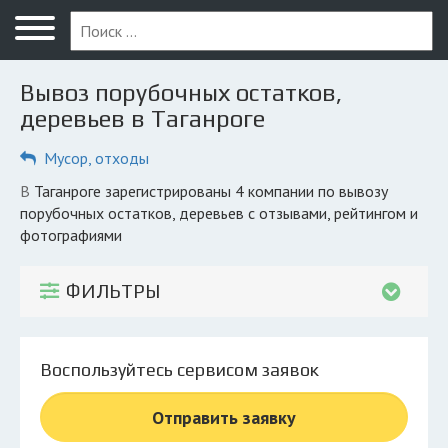
Меню
Главная
Вывоз порубочных остатков,
Вопрос юристу
деревьев в Таганроге
Таганрог
Мусор, отходы
ПОЛЬЗОВАТЕЛЯМ
в Таганроге зарегистрированы 4 компании по вывозу
порубочных остатков, деревьев с отзывами, рейтингом и
Компании
фотографиями
Экоблог
ФИЛЬТРЫ
КОМПАНИЯМ
Личный кабинет
Воспользуйтесь сервисом заявок
© 2026 Все права защищены
Отправить заявку