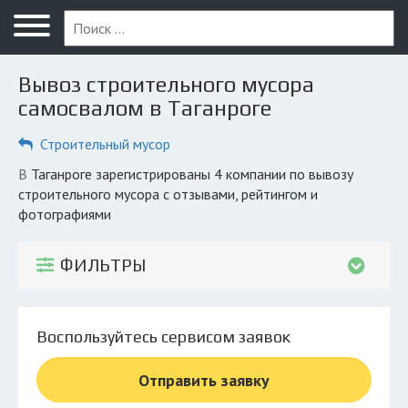
Меню
Главная
Вывоз строительного мусора
Вопрос юристу
самосвалом в Таганроге
Таганрог
Строительный мусор
ПОЛЬЗОВАТЕЛЯМ
в Таганроге зарегистрированы 4 компании по вывозу
строительного мусора с отзывами, рейтингом и
Компании
фотографиями
Экоблог
ФИЛЬТРЫ
КОМПАНИЯМ
Личный кабинет
Воспользуйтесь сервисом заявок
© 2026 Все права защищены
Отправить заявку