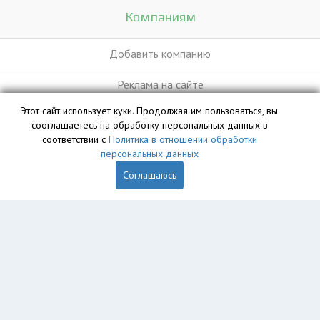
Компаниям
Добавить компанию
Реклама на сайте
Этот сайт использует куки. Продолжая им пользоваться, вы
сооглашаетесь на обработку персональных данных в
База данных сайта vyvoz.org является интеллектуальной
соответствии с
Политика в отношении обработки
собственностью ООО «Профит» и охраняется законом.
персональных данных
Соглашаюсь
Главная
Вопрос юристу
Томск
Пользователям
Компании
Вывоз
Утилизация