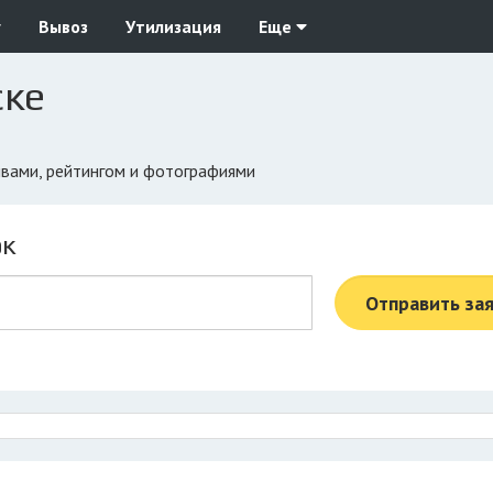
у
Вывоз
Утилизация
Еще
ске
зывами, рейтингом и фотографиями
ок
Отправить за