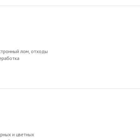
ктронный лом, отходы
еработка
ёрных и цветных