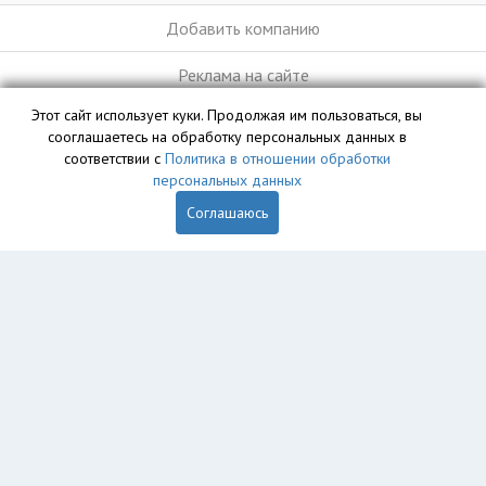
Добавить компанию
Реклама на сайте
Этот сайт использует куки. Продолжая им пользоваться, вы
сооглашаетесь на обработку персональных данных в
База данных сайта vyvoz.org является интеллектуальной
соответствии с
Политика в отношении обработки
собственностью ООО «Профит» и охраняется законом.
персональных данных
Соглашаюсь
Главная
Вопрос юристу
Тула
Пользователям
Компании
Вывоз
Утилизация
Пункты приема
Демонтаж