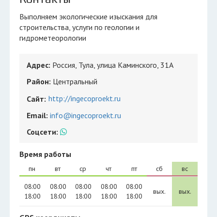
Выполняем экологические изыскания для
строительства, услуги по геологии и
гидрометеорологии
Адрес:
Россия, Тула, улица Каминского, 31А
Район:
Центральный
http://ingecoproekt.ru
Сайт:
Email:
info@ingecoproekt.ru
Соцсети:
Время работы
пн
вт
ср
чт
пт
сб
вс
08:00
08:00
08:00
08:00
08:00
вых.
вых.
18:00
18:00
18:00
18:00
18:00