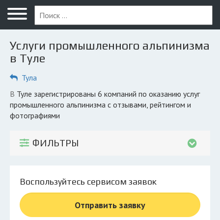
Меню
Главная
Услуги промышленного альпинизма
Вопрос юристу
в Туле
Тула
Тула
ПОЛЬЗОВАТЕЛЯМ
в Туле зарегистрированы 6 компаний по оказанию услуг
промышленного альпинизма с отзывами, рейтингом и
Компании
фотографиями
Экоблог
ФИЛЬТРЫ
КОМПАНИЯМ
Личный кабинет
Воспользуйтесь сервисом заявок
© 2026 Все права защищены
Отправить заявку