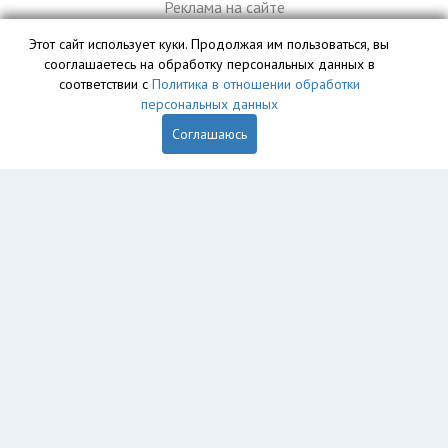
Реклама на сайте
Этот сайт использует куки. Продолжая им пользоваться, вы
сооглашаетесь на обработку персональных данных в
База данных сайта vyvoz.org является интеллектуальной
соответствии с
Политика в отношении обработки
собственностью ООО «Профит» и охраняется законом.
персональных данных
Соглашаюсь
Главная
Вопрос юристу
Тюмень
Пользователям
Компании
Вывоз
Утилизация
Пункты приема
Демонтаж
Грузоперевозки
Экосопровождение