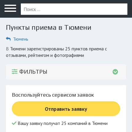
Меню
Главная
Пункты приема в Тюмени
Вопрос юристу
Тюмень
Тюмень
в Тюмени зарегистрированы 25 пунктов приема с
ПОЛЬЗОВАТЕЛЯМ
отзывами, рейтингом и фотографиями
Компании
ФИЛЬТРЫ
Экоблог
КОМПАНИЯМ
Воспользуйтесь сервисом заявок
Личный кабинет
Отправить заявку
© 2026 Все права защищены
Вашу заявку получат 25 компаний в Тюмени