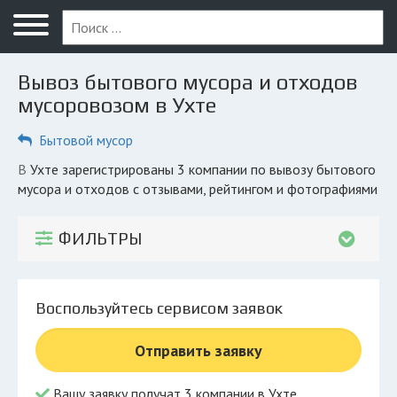
Меню
Главная
Вывоз бытового мусора и отходов
Вопрос юристу
мусоровозом в Ухте
Ухта
Бытовой мусор
ПОЛЬЗОВАТЕЛЯМ
в Ухте зарегистрированы 3 компании по вывозу бытового
мусора и отходов с отзывами, рейтингом и фотографиями
Вывоз
Рег. операторы
ФИЛЬТРЫ
Обеззараживание
КОМПАНИЯМ
Воспользуйтесь сервисом заявок
Личный кабинет
Отправить заявку
© 2026 Все права защищены
Вашу заявку получат 3 компании в Ухте