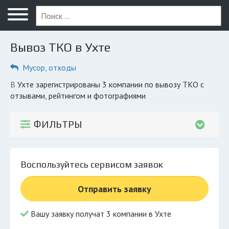
Меню
Главная
Вывоз ТКО в Ухте
Вопрос юристу
Мусор, отходы
Ухта
в Ухте зарегистрированы 3 компании по вывозу ТКО с
ПОЛЬЗОВАТЕЛЯМ
отзывами, рейтингом и фотографиями
Вывоз
ФИЛЬТРЫ
Рег. операторы
Обеззараживание
Воспользуйтесь сервисом заявок
КОМПАНИЯМ
Отправить заявку
Личный кабинет
Вашу заявку получат 3 компании в Ухте
© 2026 Все права защищены