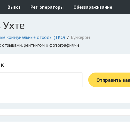
Вывоз
Рег. операторы
Обеззараживание
 Ухте
ые коммунальные отходы (ТКО)
Бункером
 с отзывами, рейтингом и фотографиями
ок
Отправить за