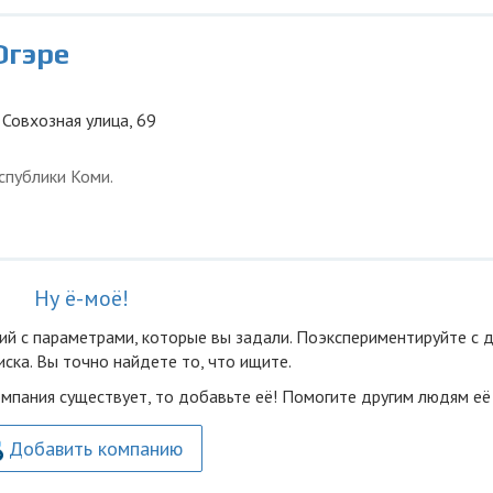
Югэре
 Совхозная улица, 69
спублики Коми.
Ну ё-моё!
ий с параметрами, которые вы задали. Поэкспериментируйте с 
ска. Вы точно найдете то, что ищите.
омпания существует, то добавьте её! Помогите другим людям её
Добавить компанию