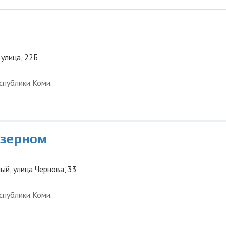
 улица, 22Б
спублики Коми.
Озерном
ый, улица Чернова, 33
спублики Коми.