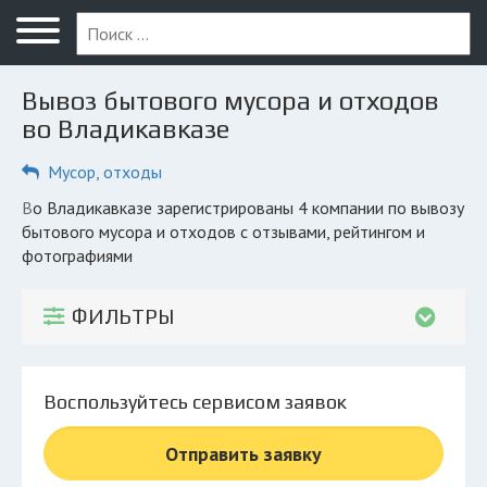
Меню
Главная
Вывоз бытового мусора и отходов
Вопрос юристу
во Владикавказе
Владикавказ
Мусор, отходы
ПОЛЬЗОВАТЕЛЯМ
во Владикавказе зарегистрированы 4 компании по вывозу
бытового мусора и отходов с отзывами, рейтингом и
Компании
фотографиями
Экоблог
ФИЛЬТРЫ
КОМПАНИЯМ
Личный кабинет
Воспользуйтесь сервисом заявок
© 2026 Все права защищены
Отправить заявку