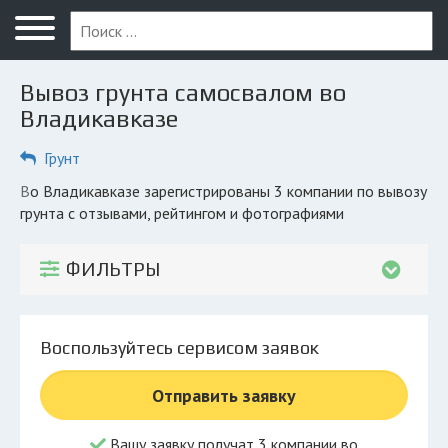
Меню
Главная
Вывоз грунта самосвалом во
Вопрос юристу
Владикавказе
Владикавказ
Грунт
ПОЛЬЗОВАТЕЛЯМ
во Владикавказе зарегистрированы 3 компании по вывозу
грунта с отзывами, рейтингом и фотографиями
Компании
Экоблог
ФИЛЬТРЫ
КОМПАНИЯМ
Личный кабинет
Воспользуйтесь сервисом заявок
© 2026 Все права защищены
Отправить заявку
Вашу заявку получат 3 компании во