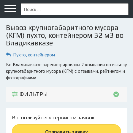
Меню
Главная
Вывоз крупногабаритного мусора
Вопрос юристу
(КГМ) пухто, контейнером 32 м3 во
Владикавказе
Владикавказ
Пухто, контейнером
ПОЛЬЗОВАТЕЛЯМ
Компании
во Владикавказе зарегистрированы 2 компании по вывозу
крупногабаритного мусора (КГМ) с отзывами, рейтингом и
Экоблог
фотографиями
КОМПАНИЯМ
ФИЛЬТРЫ
Личный кабинет
© 2026 Все права защищены
Воспользуйтесь сервисом заявок
Отправить заявку