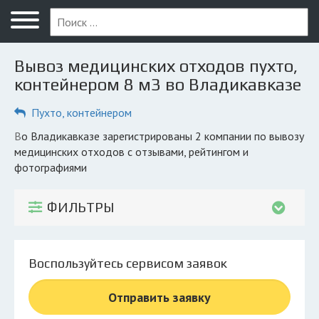
Меню
Главная
Вывоз медицинских отходов пухто,
Вопрос юристу
контейнером 8 м3 во Владикавказе
Владикавказ
Пухто, контейнером
ПОЛЬЗОВАТЕЛЯМ
во Владикавказе зарегистрированы 2 компании по вывозу
медицинских отходов с отзывами, рейтингом и
Компании
фотографиями
Экоблог
ФИЛЬТРЫ
КОМПАНИЯМ
Личный кабинет
Воспользуйтесь сервисом заявок
© 2026 Все права защищены
Отправить заявку