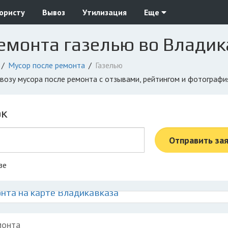
юристу
Вывоз
Утилизация
Еще
емонта газелью во Владик
Мусор после ремонта
Газелью
ывозу мусора после ремонта с отзывами, рейтингом и фотограф
ок
Отправить за
зе
нта на карте Владикавказа
монта