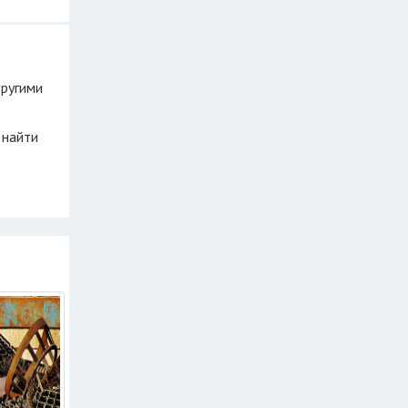
другими
 найти