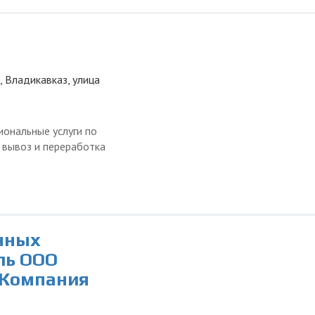
, Владикавказ, улица
ональные услуги по
, вывоз и переработка
нных
ль ООО
 Компания