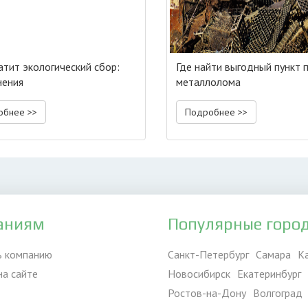
атит экологический сбор:
Где найти выгодный пункт 
нения
металлолома
обнее >>
Подробнее >>
аниям
Популярные горо
ь компанию
Санкт-Петербург
Самара
К
на сайте
Новосибирск
Екатеринбург
Ростов-на-Дону
Волгоград