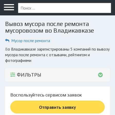
Меню
Главная
Вывоз мусора после ремонта
Вопрос юристу
мусоровозом во Владикавказе
Владикавказ
Мусор после ремонта
ПОЛЬЗОВАТЕЛЯМ
во Владикавказе зарегистрированы 5 компаний по вывозу
мусора после ремонта с отзывами, рейтингом и
Компании
фотографиями
Экоблог
ФИЛЬТРЫ
КОМПАНИЯМ
Личный кабинет
Воспользуйтесь сервисом заявок
© 2026 Все права защищены
Отправить заявку