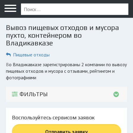
Меню
Главная
Вывоз пищевых отходов и мусора
Вопрос юристу
пухто, контейнером во
Владикавказе
Владикавказ
Пищевые отходы
ПОЛЬЗОВАТЕЛЯМ
Компании
во Владикавказе зарегистрированы 2 компании по вывозу
пищевых отходов и мусора с отзывами, рейтингом и
Экоблог
фотографиями
КОМПАНИЯМ
ФИЛЬТРЫ
Личный кабинет
© 2026 Все права защищены
Воспользуйтесь сервисом заявок
Отправить заявку