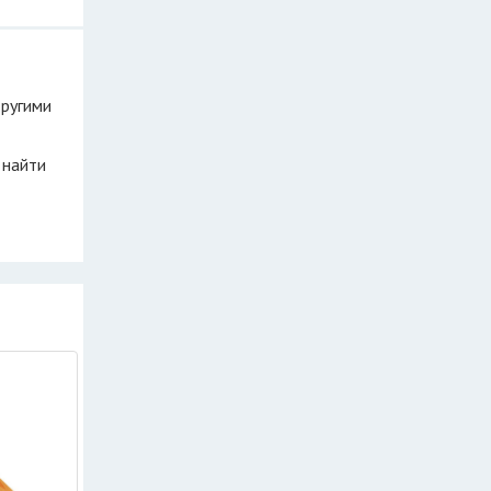
другими
 найти