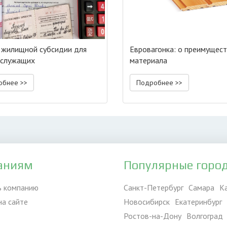
 жилищной субсидии для
Евровагонка: о преимущес
ослужащих
материала
обнее >>
Подробнее >>
аниям
Популярные горо
ь компанию
Санкт-Петербург
Самара
К
на сайте
Новосибирск
Екатеринбург
Ростов-на-Дону
Волгоград