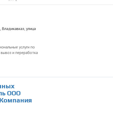
, Владикавказ, улица
ональные услуги по
, вывоз и переработка
нных
ль ООО
 Компания