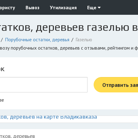
юристу
Вывоз
Утилизация
Еще
атков, деревьев газелью 
Порубочные остатки, деревья
Газелью
ывозу порубочных остатков, деревьев с отзывами, рейтингом и
ок
Отправить за
зе
ов, деревьев на карте Владикавказа
тков, деревьев