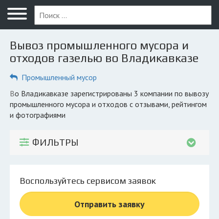
Меню
Главная
Вывоз промышленного мусора и
Вопрос юристу
отходов газелью во Владикавказе
Владикавказ
Промышленный мусор
ПОЛЬЗОВАТЕЛЯМ
во Владикавказе зарегистрированы 3 компании по вывозу
промышленного мусора и отходов с отзывами, рейтингом
Компании
и фотографиями
Экоблог
ФИЛЬТРЫ
КОМПАНИЯМ
Личный кабинет
Воспользуйтесь сервисом заявок
© 2026 Все права защищены
Отправить заявку