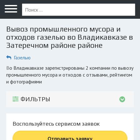
Меню
Главная
Вывоз промышленного мусора и
Вопрос юристу
отходов газелью во Владикавказе в
Затеречном районе районе
Владикавказ
Газелью
ПОЛЬЗОВАТЕЛЯМ
Компании
во Владикавказе зарегистрированы 2 компании по вывозу
промышленного мусора и отходов с отзывами, рейтингом
Экоблог
и фотографиями
КОМПАНИЯМ
ФИЛЬТРЫ
Личный кабинет
© 2026 Все права защищены
Воспользуйтесь сервисом заявок
Отправить заявку