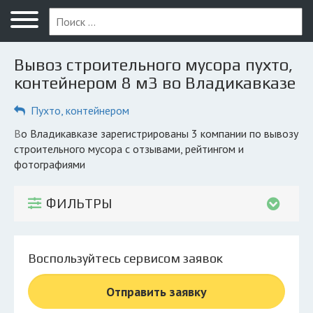
Меню
Главная
Вывоз строительного мусора пухто,
Вопрос юристу
контейнером 8 м3 во Владикавказе
Владикавказ
Пухто, контейнером
ПОЛЬЗОВАТЕЛЯМ
во Владикавказе зарегистрированы 3 компании по вывозу
строительного мусора с отзывами, рейтингом и
Компании
фотографиями
Экоблог
ФИЛЬТРЫ
КОМПАНИЯМ
Личный кабинет
Воспользуйтесь сервисом заявок
© 2026 Все права защищены
Отправить заявку