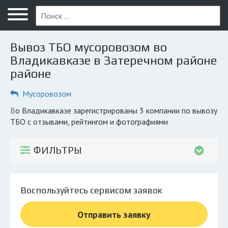
Меню
Главная
Вывоз ТБО мусоровозом во
Вопрос юристу
Владикавказе в Затеречном районе
районе
Владикавказ
Мусоровозом
ПОЛЬЗОВАТЕЛЯМ
Компании
во Владикавказе зарегистрированы 3 компании по вывозу
ТБО с отзывами, рейтингом и фотографиями
Экоблог
ФИЛЬТРЫ
КОМПАНИЯМ
Личный кабинет
Воспользуйтесь сервисом заявок
© 2026 Все права защищены
Отправить заявку