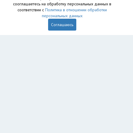
сооглашаетесь на обработку персональных данных в
База данных сайта vyvoz.org является интеллектуальной
соответствии с
Политика в отношении обработки
собственностью ООО «Профит» и охраняется законом.
персональных данных
Соглашаюсь
Главная
Вопрос юристу
Якутск
Жатай
Пользователям
Компании
Вывоз
Утилизация
Пункты приема
Демонтаж
Грузоперевозки
Экосопровождение
Рег. операторы