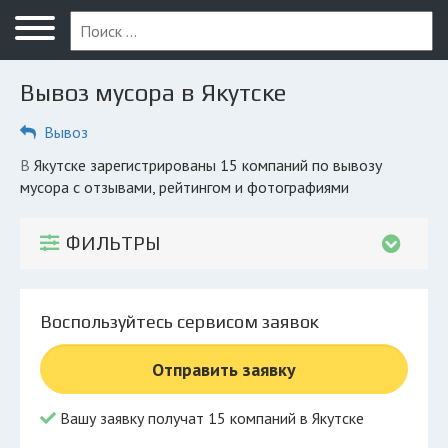
Меню
Главная
Вывоз мусора в Якутске
Вопрос юристу
Вывоз
Якутск
в Якутске зарегистрированы 15 компаний по вывозу
ПОЛЬЗОВАТЕЛЯМ
мусора с отзывами, рейтингом и фотографиями
Компании
ФИЛЬТРЫ
Экоблог
КОМПАНИЯМ
Воспользуйтесь сервисом заявок
Личный кабинет
Отправить заявку
© 2026 Все права защищены
Вашу заявку получат 15 компаний в Якутске