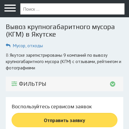
Меню
Главная
Вывоз крупногабаритного мусора
Вопрос юристу
(КГМ) в Якутске
Якутск
Мусор, отходы
ПОЛЬЗОВАТЕЛЯМ
в Якутске зарегистрированы 9 компаний по вывозу
крупногабаритного мусора (КГМ) с отзывами, рейтингом и
Компании
фотографиями
Экоблог
ФИЛЬТРЫ
КОМПАНИЯМ
Личный кабинет
Воспользуйтесь сервисом заявок
© 2026 Все права защищены
Отправить заявку