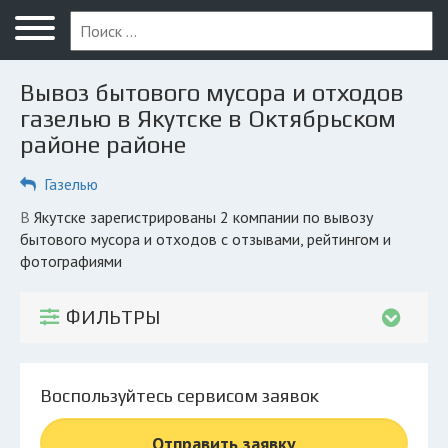
Меню
Главная
Вывоз бытового мусора и отходов
Вопрос юристу
газелью в Якутске в Октябрьском
районе районе
Якутск
Газелью
ПОЛЬЗОВАТЕЛЯМ
Компании
в Якутске зарегистрированы 2 компании по вывозу
бытового мусора и отходов с отзывами, рейтингом и
Экоблог
фотографиями
КОМПАНИЯМ
ФИЛЬТРЫ
Личный кабинет
© 2026 Все права защищены
Воспользуйтесь сервисом заявок
Отправить заявку