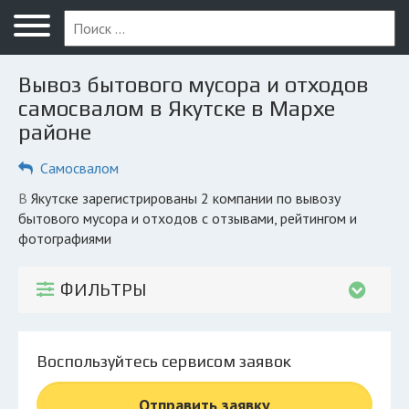
Меню
Главная
Вывоз бытового мусора и отходов
Вопрос юристу
самосвалом в Якутске в Мархе
районе
Якутск
Самосвалом
ПОЛЬЗОВАТЕЛЯМ
Компании
в Якутске зарегистрированы 2 компании по вывозу
бытового мусора и отходов с отзывами, рейтингом и
Экоблог
фотографиями
КОМПАНИЯМ
ФИЛЬТРЫ
Личный кабинет
© 2026 Все права защищены
Воспользуйтесь сервисом заявок
Отправить заявку