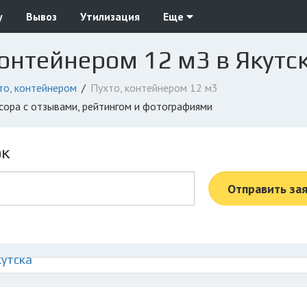
у
Вывоз
Утилизация
Еще
контейнером 12 м3 в Якутс
то, контейнером
Пухто, контейнером 12 м3
усора с отзывами, рейтингом и фотографиями
ок
Отправить за
кутска