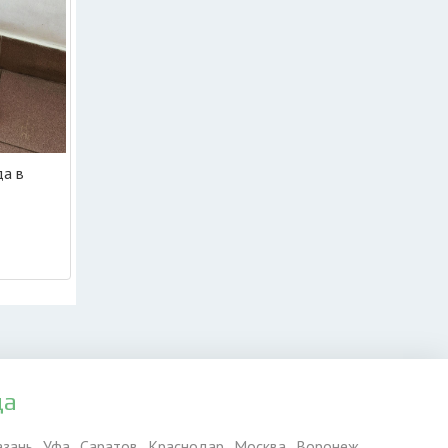
да в
да
азань
Уфа
Саратов
Краснодар
Москва
Воронеж