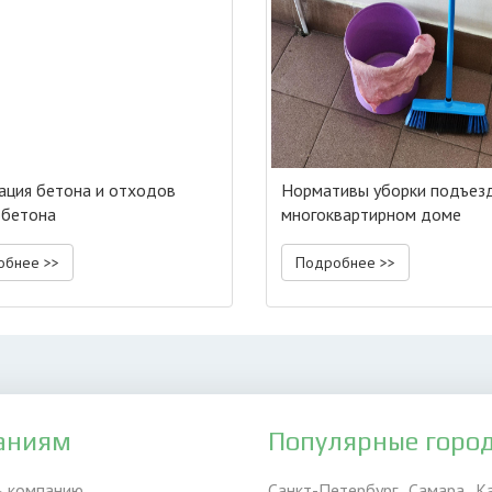
ация бетона и отходов
Нормативы уборки подъез
обетона
многоквартирном доме
обнее >>
Подробнее >>
аниям
Популярные горо
ь компанию
Санкт-Петербург
Самара
К