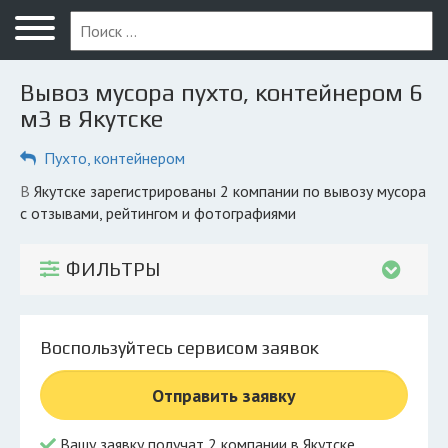
Меню
Главная
Вывоз мусора пухто, контейнером 6
Вопрос юристу
м3 в Якутске
Якутск
Пухто, контейнером
ПОЛЬЗОВАТЕЛЯМ
в Якутске зарегистрированы 2 компании по вывозу мусора
с отзывами, рейтингом и фотографиями
Компании
Экоблог
ФИЛЬТРЫ
КОМПАНИЯМ
Личный кабинет
Воспользуйтесь сервисом заявок
© 2026 Все права защищены
Отправить заявку
Вашу заявку получат 2 компании в Якутске