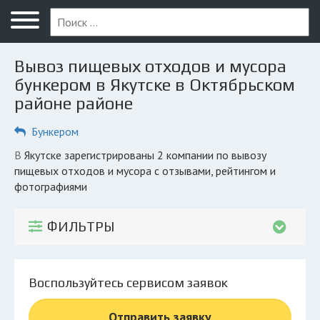
Меню
Главная
Вывоз пищевых отходов и мусора
Вопрос юристу
бункером в Якутске в Октябрьском
районе районе
Якутск
Бункером
ПОЛЬЗОВАТЕЛЯМ
Компании
в Якутске зарегистрированы 2 компании по вывозу
пищевых отходов и мусора с отзывами, рейтингом и
Экоблог
фотографиями
КОМПАНИЯМ
ФИЛЬТРЫ
Личный кабинет
© 2026 Все права защищены
Воспользуйтесь сервисом заявок
Отправить заявку