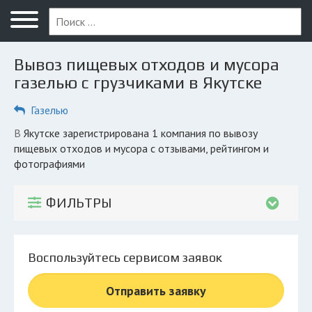
Меню
Главная
Вывоз пищевых отходов и мусора
Вопрос юристу
газелью с грузчиками в Якутске
Якутск
Газелью
ПОЛЬЗОВАТЕЛЯМ
в Якутске зарегистрирована 1 компания по вывозу
пищевых отходов и мусора с отзывами, рейтингом и
Компании
фотографиями
Экоблог
ФИЛЬТРЫ
КОМПАНИЯМ
Личный кабинет
Воспользуйтесь сервисом заявок
© 2026 Все права защищены
Отправить заявку