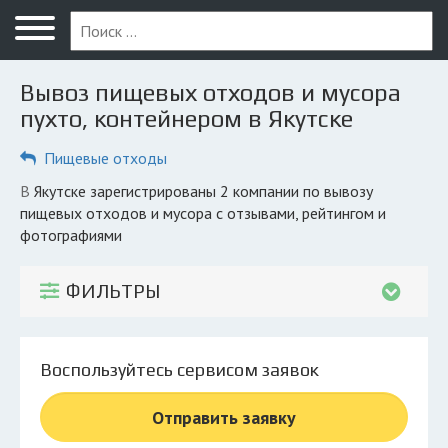
Меню
Главная
Вывоз пищевых отходов и мусора
Вопрос юристу
пухто, контейнером в Якутске
Якутск
Пищевые отходы
ПОЛЬЗОВАТЕЛЯМ
в Якутске зарегистрированы 2 компании по вывозу
пищевых отходов и мусора с отзывами, рейтингом и
Компании
фотографиями
Экоблог
ФИЛЬТРЫ
КОМПАНИЯМ
Личный кабинет
Воспользуйтесь сервисом заявок
© 2026 Все права защищены
Отправить заявку