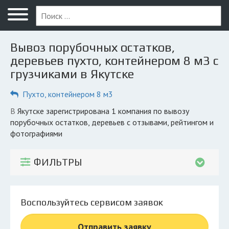
Меню
Главная
Вывоз порубочных остатков,
Вопрос юристу
деревьев пухто, контейнером 8 м3 с
грузчиками в Якутске
Якутск
Пухто, контейнером 8 м3
ПОЛЬЗОВАТЕЛЯМ
Компании
в Якутске зарегистрирована 1 компания по вывозу
порубочных остатков, деревьев с отзывами, рейтингом и
Экоблог
фотографиями
КОМПАНИЯМ
ФИЛЬТРЫ
Личный кабинет
© 2026 Все права защищены
Воспользуйтесь сервисом заявок
Отправить заявку