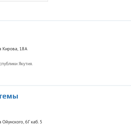
ца Кирова, 18А
публики Якутия.
стемы
а Ойунского, 6Г каб. 5