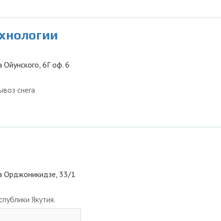
ехнологии
а Ойунского, 6Г оф. 6
ывоз снега
ица Орджоникидзе, 33/1
публики Якутия.