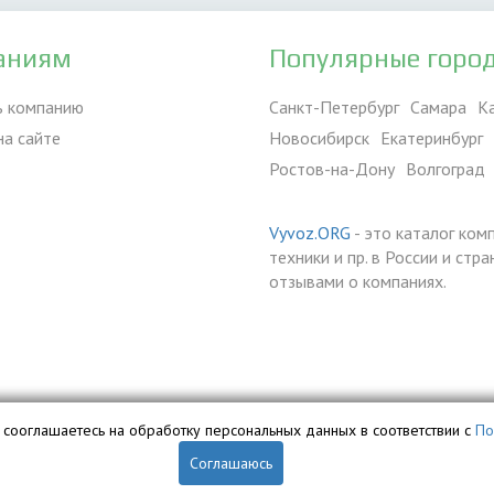
аниям
Популярные горо
ь компанию
Санкт-Петербург
Самара
К
на сайте
Новосибирск
Екатеринбург
Ростов-на-Дону
Волгоград
Vyvoz.ORG
- это каталог ком
техники и пр. в России и ст
отзывами о компаниях.
вы сооглашаетесь на обработку персональных данных в соответствии с
По
Соглашаюсь
обственностью ООО «Профит» и охраняется законом.