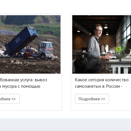
бованная услуга: вывоз
Какое сегодня количество
о мусора с помощью
самозанятых в России -
льного транспорта
разъяснения от менеджера
Рокет Ворк
обнее >>
Подробнее >>