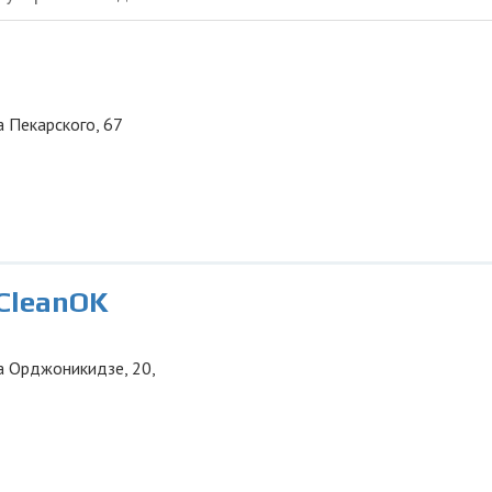
ца Пекарского, 67
СleanOK
ца Орджоникидзе, 20,