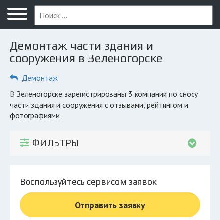
Меню
Главная
Демонтаж части здания и
Вопрос юристу
сооружения в Зеленогорске
Зеленогорск
Демонтаж
ПОЛЬЗОВАТЕЛЯМ
в Зеленогорске зарегистрированы 3 компании по сносу
части здания и сооружения с отзывами, рейтингом и
Компании
фотографиями
Экоблог
ФИЛЬТРЫ
КОМПАНИЯМ
Личный кабинет
Воспользуйтесь сервисом заявок
© 2026 Все права защищены
Отправить заявку