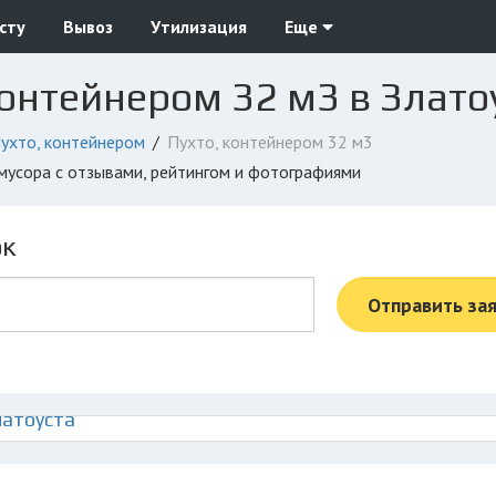
сту
Вывоз
Утилизация
Еще
контейнером 32 м3 в Злато
ухто, контейнером
Пухто, контейнером 32 м3
 мусора с отзывами, рейтингом и фотографиями
ок
Отправить за
латоуста