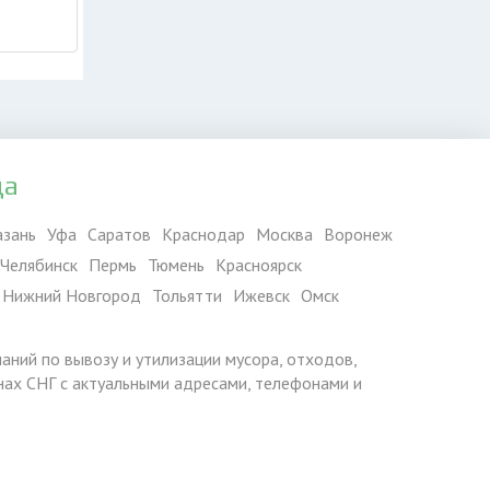
да
азань
Уфа
Саратов
Краснодар
Москва
Воронеж
Челябинск
Пермь
Тюмень
Красноярск
Нижний Новгород
Тольятти
Ижевск
Омск
паний по вывозу и утилизации мусора, отходов,
ранах СНГ с актуальными адресами, телефонами и