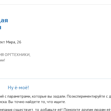
щая
я
ект Мира, 26
ЦИЯ ОРГТЕХНИКИ,
ии!
Ну ё-моё!
ий с параметрами, которые вы задали. Поэкспериментируйте с 
ска. Вы точно найдете то, что ищите.
омпания существует, то добавьте её! Помогите другим людям её